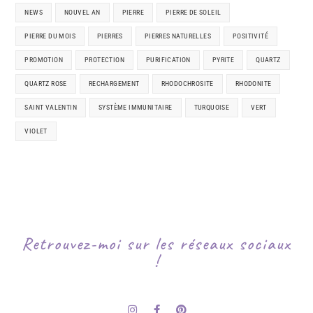
NEWS
NOUVEL AN
PIERRE
PIERRE DE SOLEIL
PIERRE DU MOIS
PIERRES
PIERRES NATURELLES
POSITIVITÉ
PROMOTION
PROTECTION
PURIFICATION
PYRITE
QUARTZ
QUARTZ ROSE
RECHARGEMENT
RHODOCHROSITE
RHODONITE
SAINT VALENTIN
SYSTÈME IMMUNITAIRE
TURQUOISE
VERT
VIOLET
Retrouvez-moi sur les réseaux sociaux
!