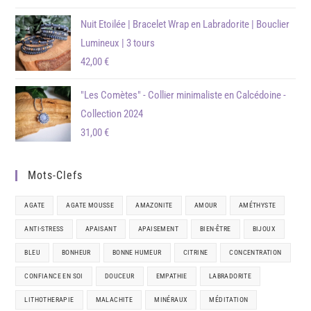
sur 5
Nuit Etoilée | Bracelet Wrap en Labradorite | Bouclier
Lumineux | 3 tours
42,00
€
"Les Comètes" - Collier minimaliste en Calcédoine -
Collection 2024
31,00
€
Mots-Clefs
AGATE
AGATE MOUSSE
AMAZONITE
AMOUR
AMÉTHYSTE
ANTI-STRESS
APAISANT
APAISEMENT
BIEN-ÊTRE
BIJOUX
BLEU
BONHEUR
BONNE HUMEUR
CITRINE
CONCENTRATION
CONFIANCE EN SOI
DOUCEUR
EMPATHIE
LABRADORITE
LITHOTHERAPIE
MALACHITE
MINÉRAUX
MÉDITATION